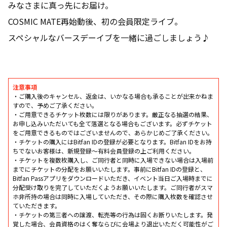
みなさまに真っ先にお届け。
COSMIC MATE再始動後、初の会員限定ライブ。
スペシャルなバースデーイブを一緒に過ごしましょう♪
注意事項
・ご購入後のキャンセル、返金は、いかなる場合も承ることが出来かねま
すので、予めご了承ください。
・ご用意できるチケット枚数には限りがあります。厳正なる抽選の結果、
お申し込みいただいても全て落選となる場合もございます。必ずチケット
をご用意できるものではございませんので、あらかじめご了承ください。
・チケットの購入には
Bitfan ID
の登録が必要となります。
Bitfan ID
をお持
ちでないお客様は、新規登録～有料会員登録の上ご利用ください。
・チケットを複数枚購入し、ご同行者と同時に入場できない場合は入場前
までにチケットの分配をお願いいたします。事前に
Bitfan ID
の登録と、
Bitfan Pass
アプリをダウンロードいただき、イベント当日ご入場時までに
分配受け取りを完了していただくようお願いいたします。ご同行者がスマ
ホ非所持の場合は同時に入場していただき、その際に購入枚数を確認させ
ていただきます。
・チケットの第三者への譲渡、転売等の行為は固くお断りいたします。発
覚した場合、会員資格のはく奪ならびに会場より退出いただく可能性がご