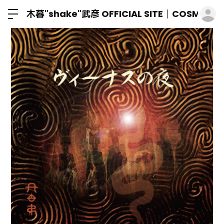
ロ
木暮"shake"武彦 OFFICIAL SITE│COSMIC M