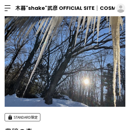
ロ
木暮"shake"武彦 OFFICIAL SITE│COSMIC M
STANDARD限定