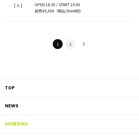
OPEN 18:30 / START 19:00
[
]
土
前売¥5,000（税込/Drink別)
1
2
TOP
NEWS
SCHEDULE