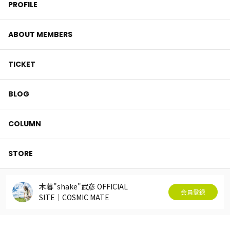
PROFILE
ABOUT MEMBERS
TICKET
BLOG
COLUMN
STORE
木暮"shake"武彦 OFFICIAL
会員登録
SITE│COSMIC MATE