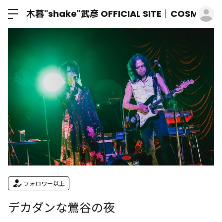
ロ
木暮"shake"武彦 OFFICIAL SITE│COSMIC M
フォロワー以上
デカダンな鶯谷の夜