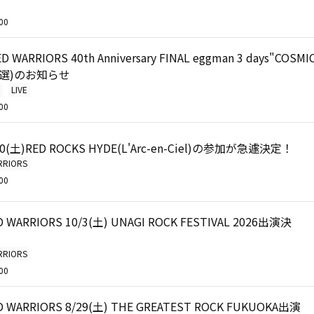
00
 WARRIORS 40th Anniversary FINAL eggman 3 days"COS
選)のお知らせ
LIVE
00
20(土)RED ROCKS HYDE(L'Arc-en-Ciel)の参加が急遽決定！
RRIORS
00
 WARRIORS 10/3(土) UNAGI ROCK FESTIVAL 2026出演決
RRIORS
00
 WARRIORS 8/29(土) THE GREATEST ROCK FUKUOKA出演