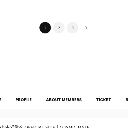
1
2
3
E
PROFILE
ABOUT MEMBERS
TICKET
hake"武彦 OFFICIAL SITE│COSMIC MATE