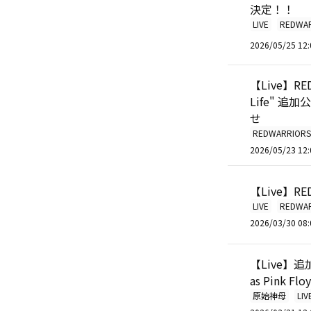
決定！！
LIVE
REDWA
2026/05/25 12:
【Live】RED 
Life" 
せ
REDWARRIORS
2026/05/23 12:
【Live】RED
LIVE
REDWA
2026/03/30 08:
【Live】追
as Pink Fl
原始神母
LIV