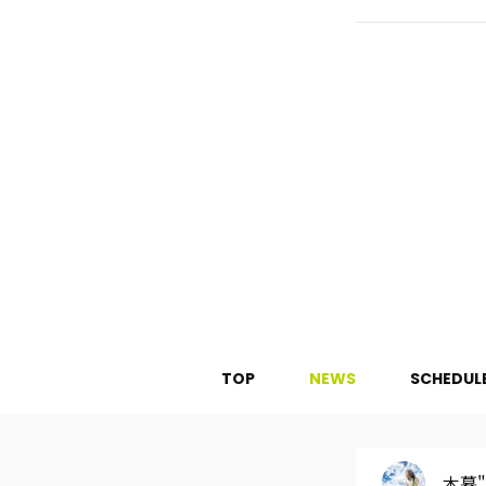
TOP
NEWS
SCHEDUL
木暮"s