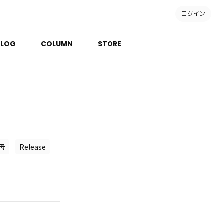
ログイン
BLOG
COLUMN
STORE
母
Release