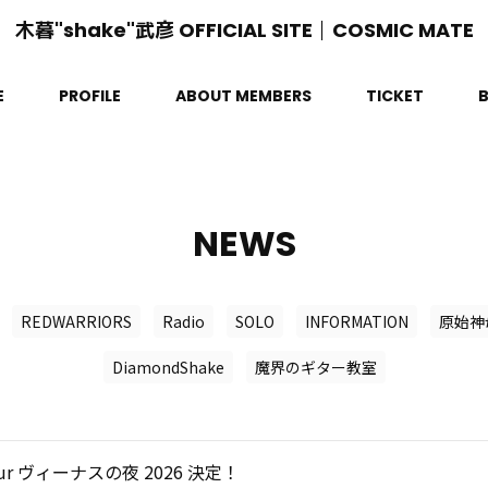
木暮"shake"武彦 OFFICIAL SITE│COSMIC MATE
E
PROFILE
ABOUT MEMBERS
TICKET
NEWS
REDWARRIORS
Radio
SOLO
INFORMATION
原始神
DiamondShake
魔界のギター教室
our ヴィーナスの夜 2026 決定！