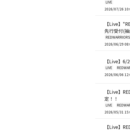
LIVE
2026/07/26 10:
【Live】"RED
先行受付(抽
REDWARRIORS
2026/06/29 08:
【Live】6/
LIVE
REDWA
2026/06/06 12:
【Live】RED
定！！
LIVE
REDWA
2026/05/31 15:
【Live】RED