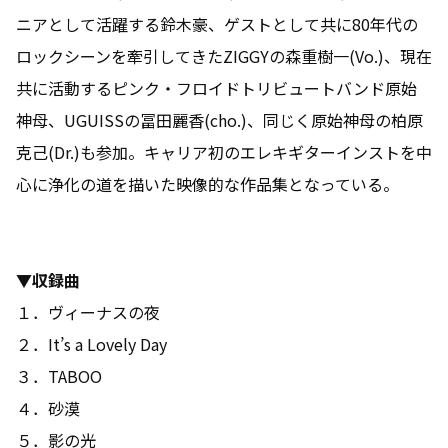
ニアとして活躍する鈴木豪、ゲストとして共に80年代の
ロックシーンを牽引してきたZIGGYの森重樹一(Vo.)、現在
共に活動するピンク・フロイドトリビュートバンド原始
神母、UGUISSの冨田麗香(cho.)、同じく原始神母の柏原
克己(Dr.)も参加。キャリア初のエレキギターインストを中
心に浄化の道を描いた映像的な作品集となっている。
▼収録曲
１．ヴィーナスの夜
２．It’s a Lovely Day
３．TABOO
４．砂漠
５．影の光