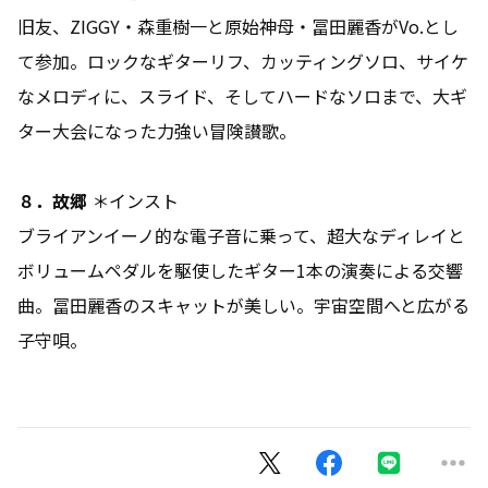
旧友、
ZIGGY
・森重樹一と原始神母・冨田麗香が
Vo.
とし
て参加。ロックなギターリフ、カッティングソロ、サイケ
なメロディに、スライド、そしてハードなソロまで、大ギ
ター大会になった力強い冒険讃歌。
８．故郷
＊インスト
ブライアンイーノ的な電子音に乗って、超大なディレイと
ボリュームペダルを駆使したギター
1
本の演奏による交響
曲
。
冨田麗香のスキャットが美しい。宇宙空間へと広がる
子守唄。