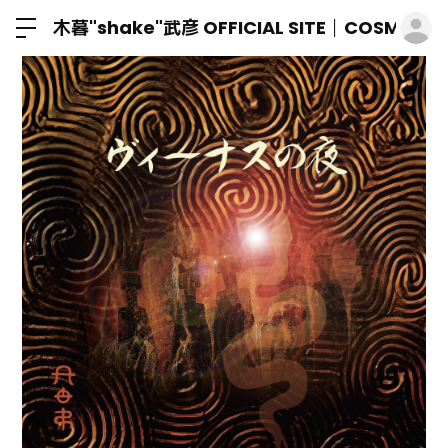
ロ
木暮"shake"武彦 OFFICIAL SITE│COSMIC M