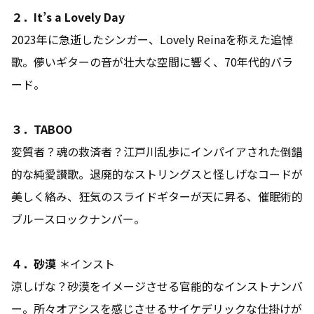
２．
It’s a Lovely Day
2023
年に急逝したシンガー、
Lovely Reina
を称えた追悼
歌。儚いギターの音が壮大な空間に響く、
70
年代的バラ
ード。
３．
TABOO
変質者？魂の救済者？江戸川乱歩にインパイアされた倒錯
的な純愛讃歌。退廃的なストリングスと怪しげなコードが
美しく絡み、狂気のスライドギターが天に昇る、催眠術的
ブルースロックナンバー。
４．砂漠
＊インスト
涼しげな？砂漠をイメージさせる官能的なインストナンバ
ー。所々オアシスを感じさせるサイケデリックな仕掛けが