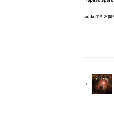
『Speak Spar
radikoでもお