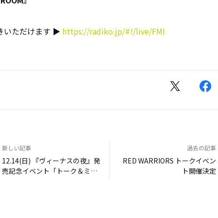
k ROOM』
聞きいただけます ▶︎
https://radiko.jp/#!/live/FMI
新しい記事
過去の記事
12.14(日) 『ヴィーナスの夜』発
RED WARRIORS トークイベン
売記念イベント「トーク＆ミニ
ト開催決定
ライブ＆サイン会」追加決定