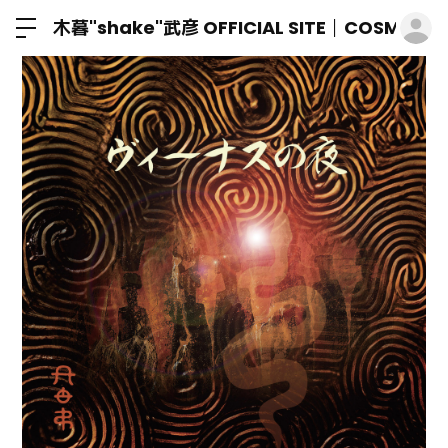
ロ
木暮"shake"武彦 OFFICIAL SITE│COSMIC M