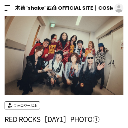
ロ
木暮"shake"武彦 OFFICIAL SITE│COSMIC M
フォロワー以上
RED ROCKS［DAY1］PHOTO①