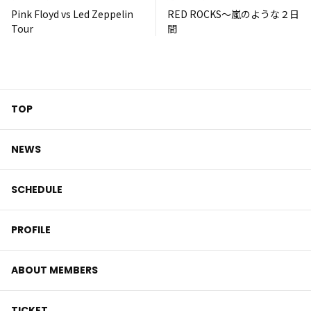
Pink Floyd vs Led Zeppelin
RED ROCKS〜嵐のような２日
Tour
間
TOP
NEWS
SCHEDULE
PROFILE
ABOUT MEMBERS
TICKET