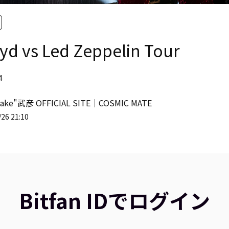
oyd vs Led Zeppelin Tour
4
ake"武彦 OFFICIAL SITE│COSMIC MATE
26 21:10
Bitfan IDでログイン