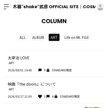
ロ
木暮"shake"武彦 OFFICIAL SITE│COSMIC M
COLUMN
ALL
ALBUM
ART
Life on Mt. FUJI
太宰治 LOVE
ART
2026/08/01 14:49
9
STANDARD限定
映画『the doors』について
ART
2026/05/27 21:00
5
4
STANDARD限定