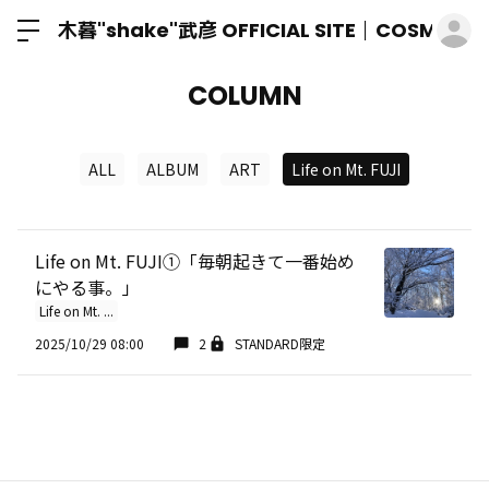
ロ
木暮"shake"武彦 OFFICIAL SITE│COSMIC M
COLUMN
ALL
ALBUM
ART
Life on Mt. FUJI
Life on Mt. FUJI①「毎朝起きて一番始め
にやる事。」
Life on Mt. ...
2025/10/29 08:00
2
STANDARD限定