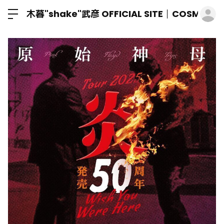
ロ
木暮"shake"武彦 OFFICIAL SITE│COSMIC M