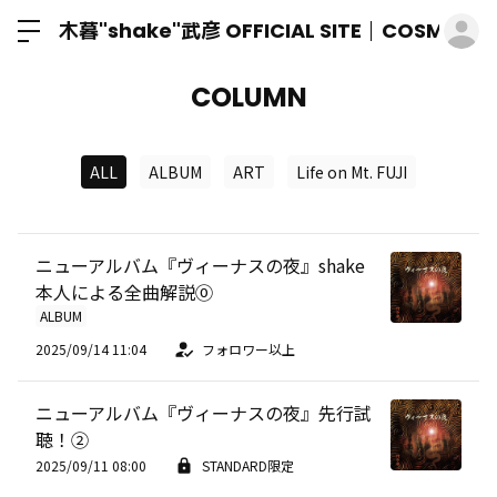
ロ
木暮"shake"武彦 OFFICIAL SITE│COSMIC M
COLUMN
ALL
ALBUM
ART
Life on Mt. FUJI
ニューアルバム『ヴィーナスの夜』shake
本人による全曲解説⓪
ALBUM
2025/09/14 11:04
フォロワー以上
ニューアルバム『ヴィーナスの夜』先行試
聴！②
2025/09/11 08:00
STANDARD限定